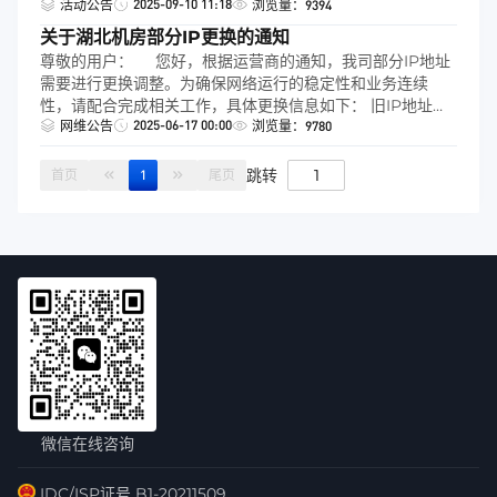
2025-09-10 11:18
活动公告
浏览量：9394
关于湖北机房部分IP更换的通知
尊敬的用户： 您好，根据运营商的通知，我司部分IP地址
需要进行更换调整。为确保网络运行的稳定性和业务连续
性，请配合完成相关工作，具体更换信息如下： 旧IP地址
2025-06-17 00:00
段： 121.62.31.0/24 新IP地址段： 192.140.191.0/24 建议在2
网维公告
浏览量：9780
周内完成相关配置的调整工作，如在更换过程中遇到问题，
请及时联系我司，谢谢。
跳转
首页
1
尾页
微信在线咨询
IDC/ISP证号 B1-20211509